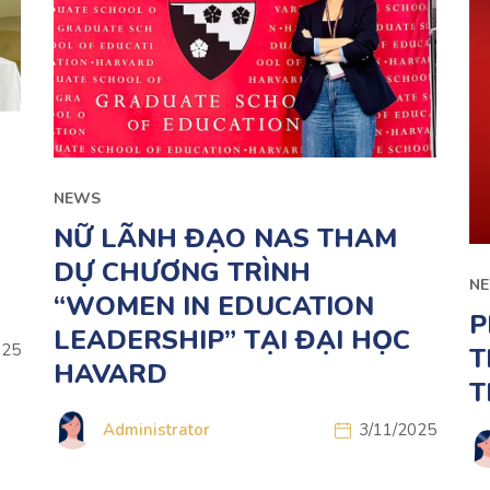
NEWS
NỮ LÃNH ĐẠO NAS THAM
DỰ CHƯƠNG TRÌNH
N
“WOMEN IN EDUCATION
P
LEADERSHIP” TẠI ĐẠI HỌC
025
T
HAVARD
T
Administrator
3/11/2025