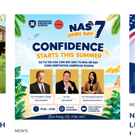
N
N
NH
L
NEWS
L