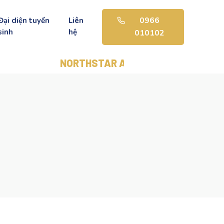
0966
Đại diện tuyển
Liên
sinh
hệ
010102
NORTHSTAR AMERICAN SCHOOL - BẰNG TÚ TÀI