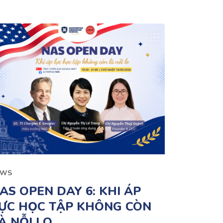
EWS
AS OPEN DAY 6: KHI ÁP
ỰC HỌC TẬP KHÔNG CÒN
À NỖI LO