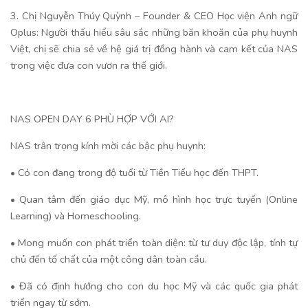
3. Chị Nguyễn Thúy Quỳnh – Founder & CEO Học viện Anh ngữ
Oplus: Người thấu hiểu sâu sắc những băn khoăn của phụ huynh
Việt, chị sẽ chia sẻ về hệ giá trị đồng hành và cam kết của NAS
trong việc đưa con vươn ra thế giới.
NAS OPEN DAY 6 PHÙ HỢP VỚI AI?
NAS trân trọng kính mời các bậc phụ huynh:
• Có con đang trong độ tuổi từ Tiền Tiểu học đến THPT.
• Quan tâm đến giáo dục Mỹ, mô hình học trực tuyến (Online
Learning) và Homeschooling.
• Mong muốn con phát triển toàn diện: từ tư duy độc lập, tính tự
chủ đến tố chất của một công dân toàn cầu.
• Đã có định hướng cho con du học Mỹ và các quốc gia phát
triển ngay từ sớm.