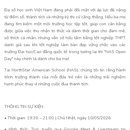
Đa số học sinh Việt Nam đang phải đối mặt với áp lực đè nặng
từ điểm số, thành tích và những kỳ thi cử căng thẳng. Nếu ba mẹ
đang tìm kiếm một môi trường học tập tốt, giúp con cân bằng
được giữa việc thu nhận tri thức và dành thời gian cho đam mê,
sở thích cá nhân, nhưng vẫn sở hữu tấm bằng tốt nghiệp THPT
danh giá sau khi tốt nghiệp làm bàn đạp vững chắc vào các
trường Đại học/Cao đẳng quốc tế trong tương lai thì "NAS Open
Day" này chính là dành cho ba mẹ!
Tại NorthStar American School (NAS), chúng tôi tin rằng hành
trình trưởng thành của mỗi đứa trẻ nên là những trải nghiệm
hạnh phúc thay vì những cuộc đua thành tích.
THÔNG TIN SỰ KIỆN
• Thời gian: 19:30 – 21:00 | Chủ Nhật, ngày 10/05/2026
• Hình thức: Trực tuyến qua Google Meet & Livestream tại