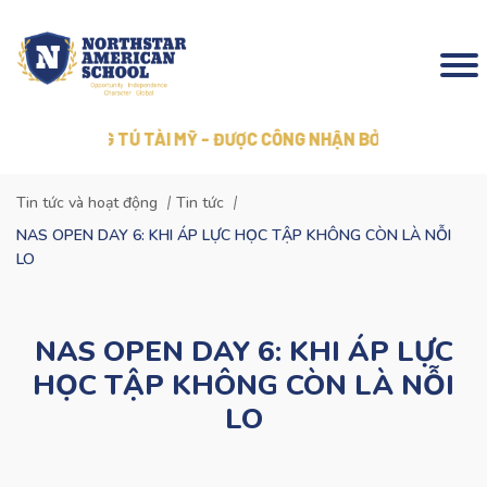
- BẰNG TÚ TÀI MỸ - ĐƯỢC CÔNG NHẬN BỞI COGNIA
Tin tức và hoạt động
Tin tức
NAS OPEN DAY 6: KHI ÁP LỰC HỌC TẬP KHÔNG CÒN LÀ NỖI
LO
NAS OPEN DAY 6: KHI ÁP LỰC
HỌC TẬP KHÔNG CÒN LÀ NỖI
LO