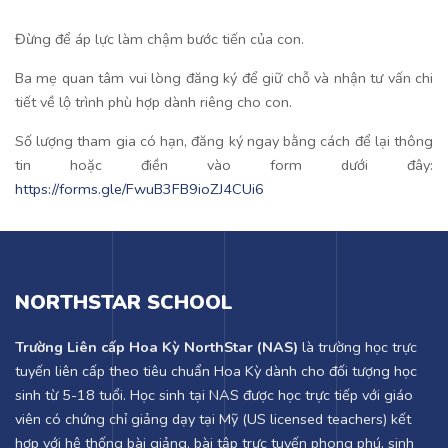
Đừng để áp lực làm chậm bước tiến của con.
Ba mẹ quan tâm vui lòng đăng ký để giữ chỗ và nhận tư vấn chi
tiết về lộ trình phù hợp dành riêng cho con.
Số lượng tham gia có hạn, đăng ký ngay bằng cách để lại thông
tin hoặc điền vào form dưới đây:
https://forms.gle/FwuB3FB9ioZJ4CUi6
NORTHSTAR SCHOOL
Trường Liên cấp Hoa Kỳ NorthStar (NAS)
là trường học trực
tuyến liên cấp theo tiêu chuẩn Hoa Kỳ dành cho đối tượng học
sinh từ 5-18 tuổi. Học sinh tại NAS được học trực tiếp với giáo
viên có chứng chỉ giảng dạy tại Mỹ (US licensed teachers) kết
hợp với hệ thống bài giảng, bài tập trực tuyến phong phú, sinh