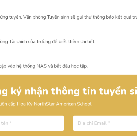
ứng tuyển, Văn phòng Tuyển sinh sẽ gửi thư thông báo kết quả trú
òng Tài chính của trường để biết thêm chi tiết.
y cập vào hệ thống NAS và bắt đầu học tập.
g ký nhận thông tin tuyển s
Liên cấp Hoa Kỳ NorthStar American School