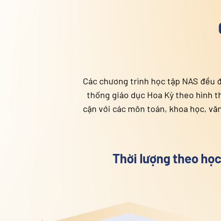
 LIÊN CẤP
OA KỲ
i lứa tuổi, tạo điều kiện cho các em được trải nghiệm hệ
ôi trường học tập toàn diện, học sinh của NAS được tiếp
huẩn quốc tế, với đội ngũ giáo viên được cấp bằng tại Hoa
 môn cao.
ác bạn học sinh đang theo học
Việt Nam