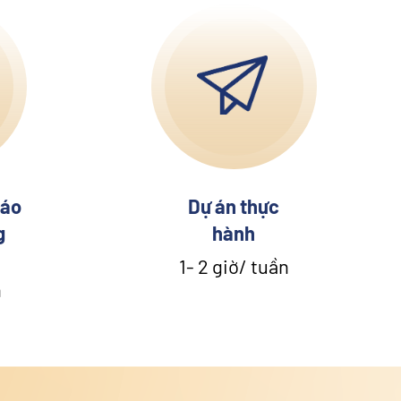
iáo
Dự án thực
g
hành
1- 2 giờ/ tuần
n