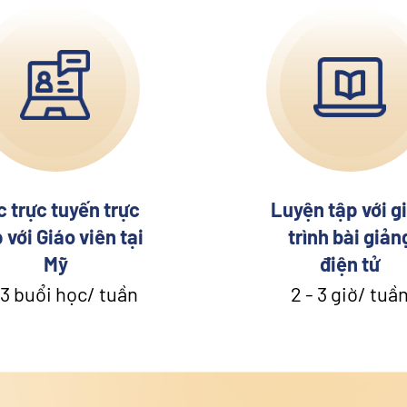
 trực tuyến trực
Luyện tập với g
p với Giáo viên tại
trình bài giản
Mỹ
điện tử
 3 buổi học/ tuần
2 - 3 giờ/ tuầ