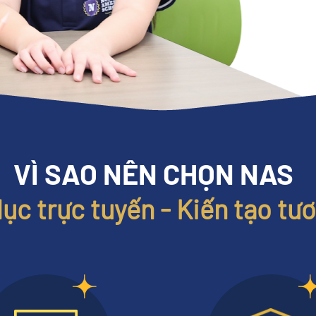
VÌ SAO NÊN CHỌN NAS
ục trực tuyến - Kiến tạo tươ