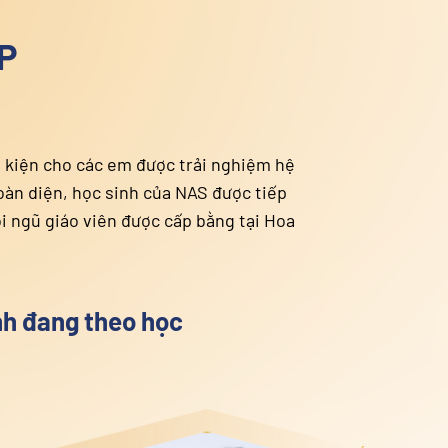
CHƯƠNG TRÌNH HỌC LIÊN C
TIÊU CHUẨN HOA KỲ
ược thiết kế phù hợp với học sinh ở mọi lứa tuổi, tạo đi
hức trực tuyến. Là nơi cung cấp một môi trường học tập 
n học, lịch sử, nghệ thuật đúng theo chuẩn quốc tế, với đ
Kỳ và có trình độ chuyên môn cao.
c trường NAS phù hợp với các bạn học s
chương trình giáo dục Việt Nam