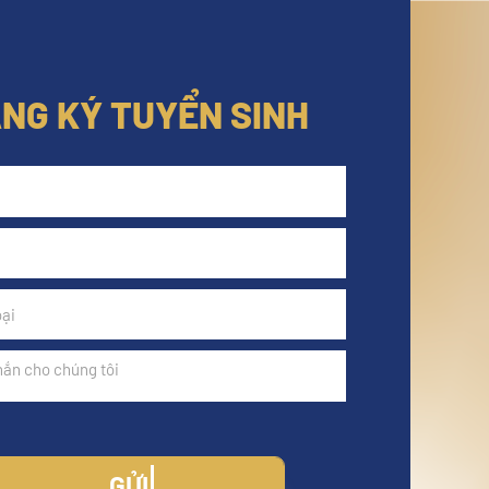
NG KÝ TUYỂN SINH
GỬI